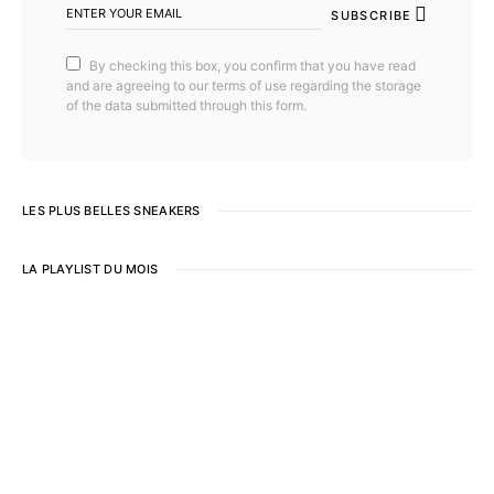
SUBSCRIBE
By checking this box, you confirm that you have read
and are agreeing to our terms of use regarding the storage
of the data submitted through this form.
LES PLUS BELLES SNEAKERS
LA PLAYLIST DU MOIS