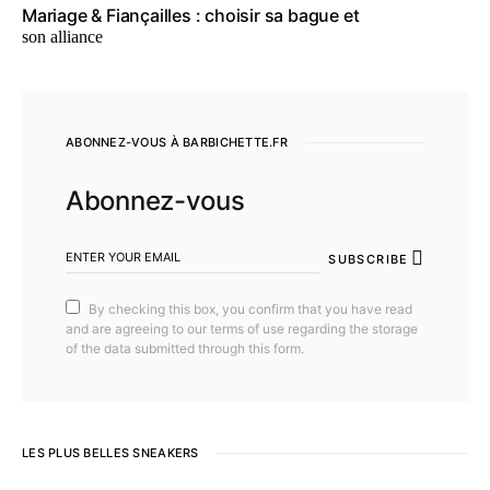
Mariage & Fiançailles : choisir sa bague et
son alliance
ABONNEZ-VOUS À BARBICHETTE.FR
Abonnez-vous
SUBSCRIBE
By checking this box, you confirm that you have read
and are agreeing to our terms of use regarding the storage
of the data submitted through this form.
LES PLUS BELLES SNEAKERS