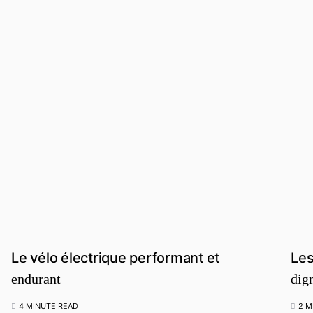
Le vélo électrique performant et
Les
endurant
dig
4 MINUTE READ
2 M