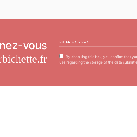
nez-vous
bichette.fr
By checking this box, you confirm that yo
use regarding the storage of the data submitte