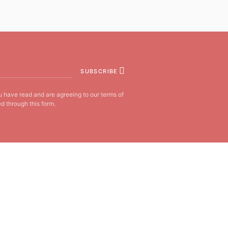
SUBSCRIBE
u have read and are agreeing to our terms of
d through this form.