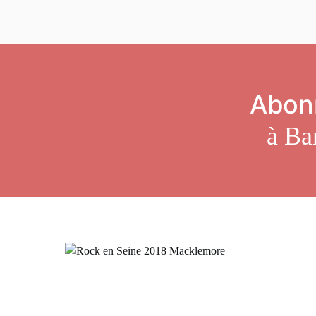
Abon
à Bar