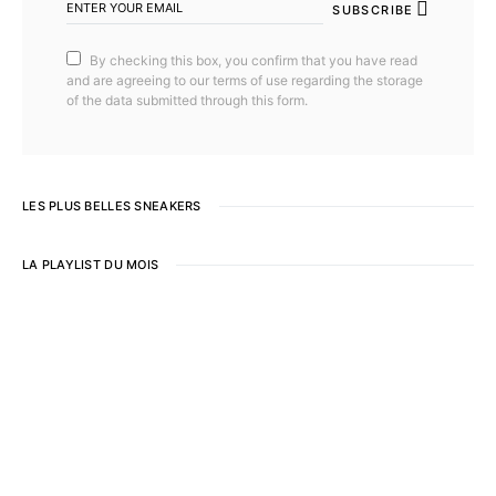
SUBSCRIBE
By checking this box, you confirm that you have read
and are agreeing to our terms of use regarding the storage
of the data submitted through this form.
LES PLUS BELLES SNEAKERS
LA PLAYLIST DU MOIS