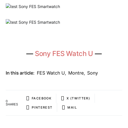
—
Sony FES Watch U
—
In this article:
FES Watch U
,
Montre
,
Sony
FACEBOOK
X (TWITTER)
0
SHARES
PINTEREST
MAIL