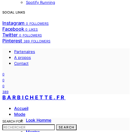
Spotify Running
SOCIAL LINKS
Instagram
0
FOLLOWERS
Facebook
0
LIKES
Twitter
0
FOLLOWERS
Pinterest
389
FOLLOWERS
Partenaires
A propos
Contact
0
0
0
389
BARBICHETTE.FR
Accueil
Mode
Look Homme
SEARCH FOR:
costume
SEARCH
Montre