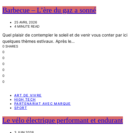
Barbecue – L’ère du gaz a sonné
25 AVRIL 2026
4 MINUTE READ
Quel plaisir de contempler le soleil et de venir vous conter par ici
quelques thèmes estivaux. Après le…
0 SHARES
0
0
0
0
0
0
ART DE VIVRE
HIGH TECH
PARTENARIAT AVEC MARQUE
SPORT
Le vélo électrique performant et endurant
3 JUIN 2026