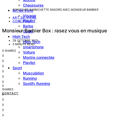
Chaussures
CONCOURS BARBICHETTE RASOIRS AVEC MONSIEUR BARBIER
Art de Vivre
Voyage
ART DE VIVRE
Playlist
CONCOURS
Barbe
Monsieur Barbier Box : rasez vous en musique
Guide
High Tech
28 OCTOBRE 2015
High Tech
3 MINUTE READ
smartphone
0 SHARES
Voiture
0
Montre connectée
0
Playlist
0
Sport
0
Musculation
0
Running
0
Spotify Running
0
SHARES
CONTACT
0
0
0
0
0