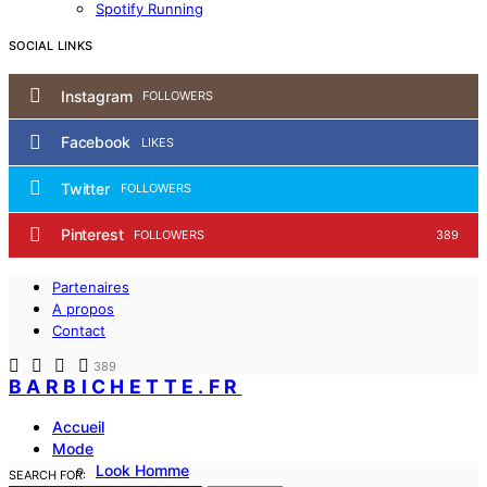
Spotify Running
SOCIAL LINKS
Instagram
FOLLOWERS
Facebook
LIKES
Twitter
FOLLOWERS
Pinterest
FOLLOWERS
389
Partenaires
A propos
Contact
389
BARBICHETTE.FR
Accueil
Mode
Look Homme
SEARCH FOR: