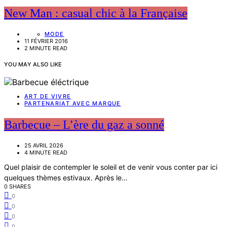
New Man : casual chic à la Française
MODE
11 FÉVRIER 2016
2 MINUTE READ
YOU MAY ALSO LIKE
ART DE VIVRE
PARTENARIAT AVEC MARQUE
Barbecue – L’ère du gaz a sonné
25 AVRIL 2026
4 MINUTE READ
Quel plaisir de contempler le soleil et de venir vous conter par ici
quelques thèmes estivaux. Après le…
0 SHARES
0
0
0
0