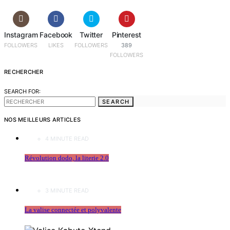
Instagram
Facebook
Twitter
Pinterest
FOLLOWERS
LIKES
FOLLOWERS
389
FOLLOWERS
RECHERCHER
SEARCH FOR:
SEARCH
NOS MEILLEURS ARTICLES
4 MINUTE READ
Révolution dodo, la literie 2.0
3 MINUTE READ
La valise connectée et polyvalente