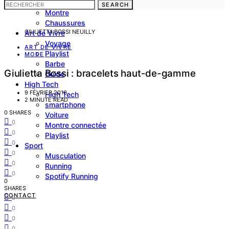
costume
SEARCH
Montre
Chaussures
GIULIETTA BOSSI NEUILLY
Art de Vivre
Voyage
ART DE VIVRE
Playlist
MODE
Barbe
Giulietta Bossi : bracelets haut-de-gamme
Guide
High Tech
9 FÉVRIER 2016
High Tech
2 MINUTE READ
smartphone
0 SHARES
Voiture
0
Montre connectée
0
Playlist
0
Sport
0
Musculation
0
Running
0
Spotify Running
0
SHARES
CONTACT
0
0
0
0