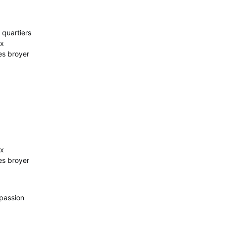
 quartiers
ux
les broyer
ux
les broyer
a passion