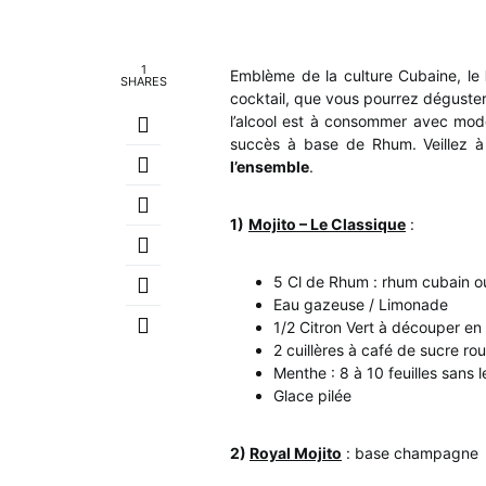
1
Emblème de la culture Cubaine, le
SHARES
cocktail, que vous pourrez déguster 
l’alcool est à consommer avec modé
succès à base de Rhum. Veillez à 
l’ensemble
.
1)
Mojito – Le Classique
:
5 Cl de Rhum : rhum cubain o
Eau gazeuse / Limonade
1/2 Citron Vert à découper en 
2 cuillères à café de sucre ro
Menthe : 8 à 10 feuilles sans 
Glace pilée
2)
Royal Mojito
: base champagne