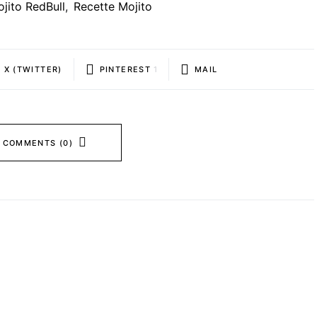
jito RedBull
,
Recette Mojito
X (TWITTER)
PINTEREST
1
MAIL
 COMMENTS (0)