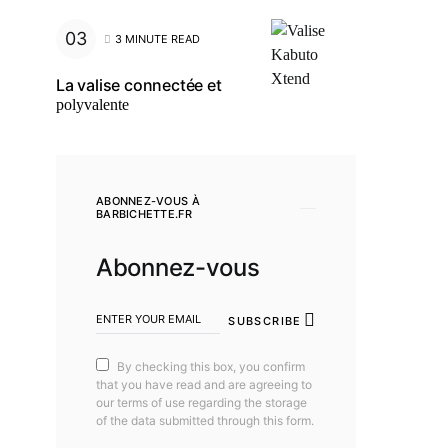
3 MINUTE READ
La valise connectée et
polyvalente
ABONNEZ-VOUS À
BARBICHETTE.FR
Abonnez-vous
SUBSCRIBE
By checking this box, you confirm
that you have read and are agreeing to
our terms of use regarding the storage
of the data submitted through this form.