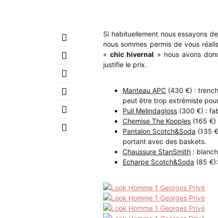
Si habituellement nous essayons de
nous sommes permis de vous réalise
«
chic hivernal
» nous avons donc 
justifie le prix.
Manteau APC
(430 €) : trenc
peut être trop extrémiste pou
Pull Melindagloss
(300 €) : fab
Chemise The Kooples
(165 €) 
Pantalon Scotch&Soda
(135 €
portant avec des baskets.
Chaussure StanSmith
: blanch
Echarpe Scotch&Soda
(85 €):