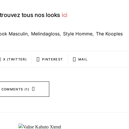
trouvez tous nos looks
ici
ook Masculin
,
Melindagloss
,
Style Homme
,
The Kooples
X (TWITTER)
PINTEREST
MAIL
 COMMENTS (1)