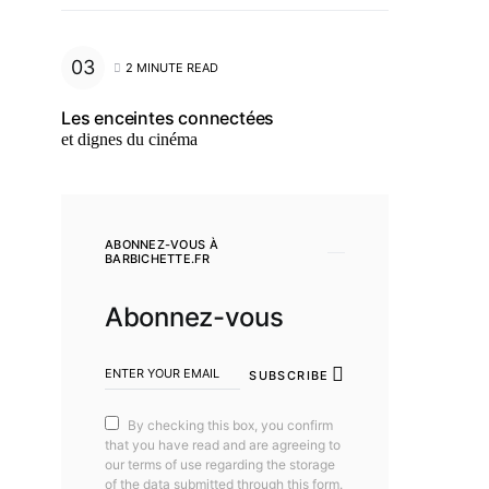
2 MINUTE READ
Les enceintes connectées
et dignes du cinéma
ABONNEZ-VOUS À
BARBICHETTE.FR
Abonnez-vous
SUBSCRIBE
By checking this box, you confirm
that you have read and are agreeing to
our terms of use regarding the storage
of the data submitted through this form.