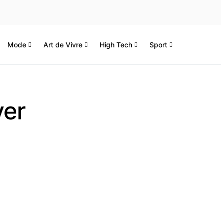
Mode
Art de Vivre
High Tech
Sport
ver