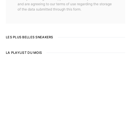
and are agreeing to our terms of use regarding the storage
of the data submitted through this form.
LES PLUS BELLES SNEAKERS
LA PLAYLIST DU MOIS