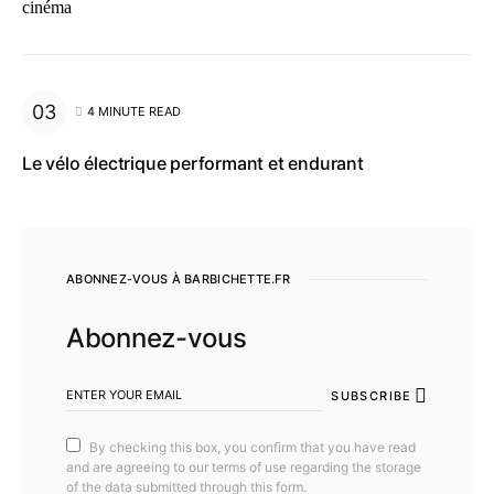
cinéma
4 MINUTE READ
Le vélo électrique performant et endurant
ABONNEZ-VOUS À BARBICHETTE.FR
Abonnez-vous
SUBSCRIBE
By checking this box, you confirm that you have read
and are agreeing to our terms of use regarding the storage
of the data submitted through this form.