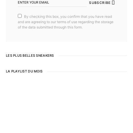
SUBSCRIBE
By checking this box, you confirm that you have read
and are agreeing to our terms of use regarding the storage
of the data submitted through this form.
LES PLUS BELLES SNEAKERS
LA PLAYLIST DU MOIS