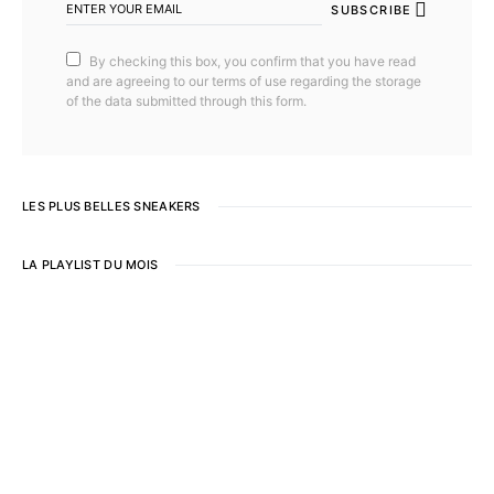
SUBSCRIBE
By checking this box, you confirm that you have read
and are agreeing to our terms of use regarding the storage
of the data submitted through this form.
LES PLUS BELLES SNEAKERS
LA PLAYLIST DU MOIS