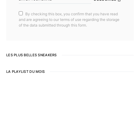
By checking this box, you confirm that you have read
and are agreeing to our terms of use regarding the storage
of the data submitted through this form.
LES PLUS BELLES SNEAKERS
LA PLAYLIST DU MOIS