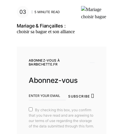
5 MINUTE READ
Mariage & Fiançailles :
choisir sa bague et son alliance
ABONNEZ-VOUS À
BARBICHETTE.FR
Abonnez-vous
SUBSCRIBE
By checking this box, you confirm
that you have read and are agreeing to
our terms of use regarding the storage
of the data submitted through this form.