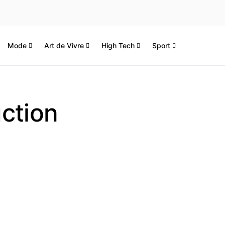
Mode
Art de Vivre
High Tech
Sport
ction