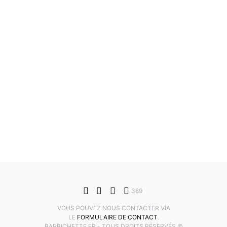
389
VOUS POUVEZ NOUS CONTACTER VIA
LE
FORMULAIRE DE CONTACT
.
BARBICHETTE.FR - TOUS DROITS RÉSERVÉS ©