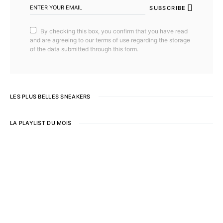
SUBSCRIBE
By checking this box, you confirm that you have read
and are agreeing to our terms of use regarding the storage
of the data submitted through this form.
LES PLUS BELLES SNEAKERS
LA PLAYLIST DU MOIS