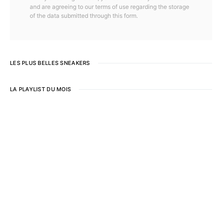
and are agreeing to our terms of use regarding the storage
of the data submitted through this form.
LES PLUS BELLES SNEAKERS
LA PLAYLIST DU MOIS