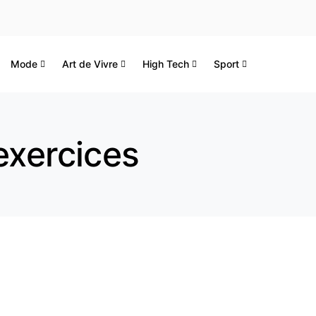
Mode
Art de Vivre
High Tech
Sport
exercices