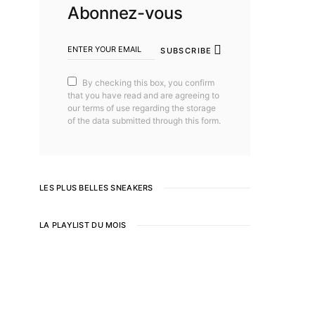
Abonnez-vous
SUBSCRIBE
By checking this box, you confirm
that you have read and are agreeing to
our terms of use regarding the storage
of the data submitted through this form.
LES PLUS BELLES SNEAKERS
LA PLAYLIST DU MOIS