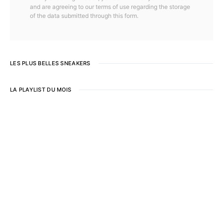
and are agreeing to our terms of use regarding the storage
of the data submitted through this form.
LES PLUS BELLES SNEAKERS
LA PLAYLIST DU MOIS