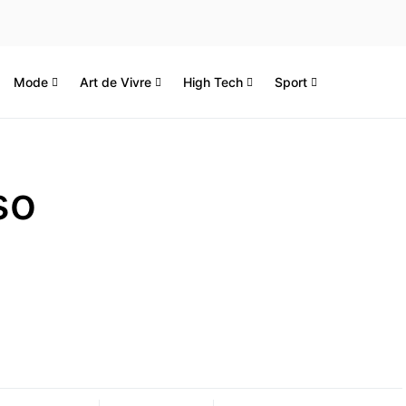
Mode
Art de Vivre
High Tech
Sport
so