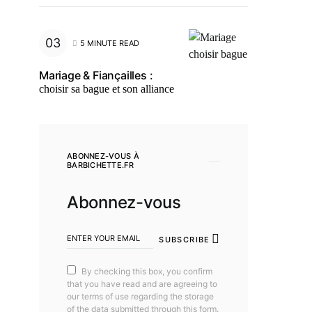
5 MINUTE READ
Mariage & Fiançailles :
choisir sa bague et son alliance
ABONNEZ-VOUS À
BARBICHETTE.FR
Abonnez-vous
SUBSCRIBE
By checking this box, you confirm
that you have read and are agreeing to
our terms of use regarding the storage
of the data submitted through this form.