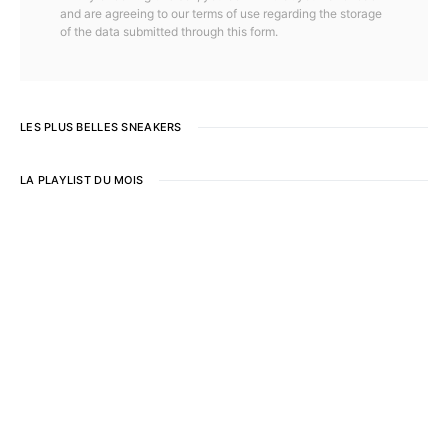
and are agreeing to our terms of use regarding the storage
of the data submitted through this form.
LES PLUS BELLES SNEAKERS
LA PLAYLIST DU MOIS