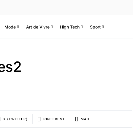
Mode
Art de Vivre
High Tech
Sport
tes2
X (TWITTER)
PINTEREST
MAIL