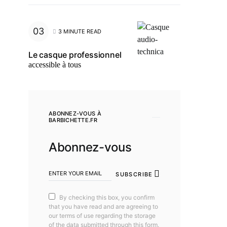
3 MINUTE READ
Le casque professionnel
accessible à tous
ABONNEZ-VOUS À
BARBICHETTE.FR
Abonnez-vous
SUBSCRIBE
By checking this box, you confirm
that you have read and are agreeing to
our terms of use regarding the storage
of the data submitted through this form.