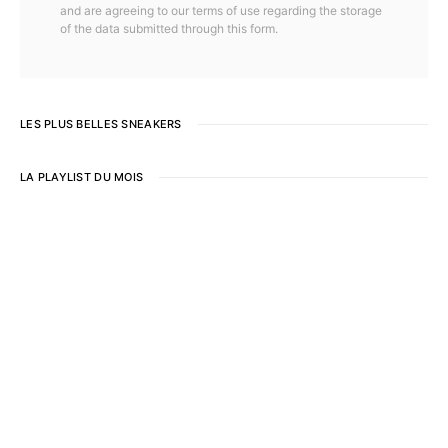
and are agreeing to our terms of use regarding the storage
of the data submitted through this form.
LES PLUS BELLES SNEAKERS
LA PLAYLIST DU MOIS