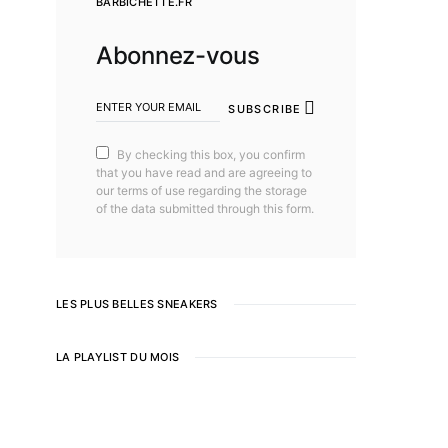
BARBICHETTE.FR
Abonnez-vous
SUBSCRIBE
By checking this box, you confirm
that you have read and are agreeing to
our terms of use regarding the storage
of the data submitted through this form.
LES PLUS BELLES SNEAKERS
LA PLAYLIST DU MOIS