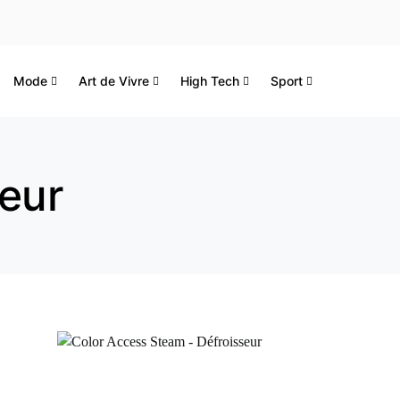
Mode
Art de Vivre
High Tech
Sport
eur