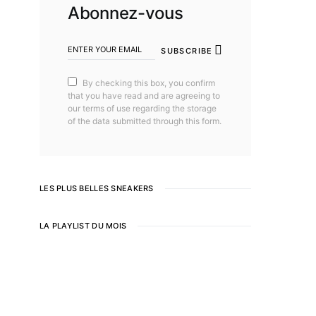
Abonnez-vous
SUBSCRIBE
By checking this box, you confirm
that you have read and are agreeing to
our terms of use regarding the storage
of the data submitted through this form.
LES PLUS BELLES SNEAKERS
LA PLAYLIST DU MOIS