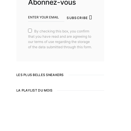
Abonnez-vous
SUBSCRIBE
By checking this box, you confirm
that you have read and are agreeing to
our terms of use regarding the storage
of the data submitted through this form.
LES PLUS BELLES SNEAKERS
LA PLAYLIST DU MOIS