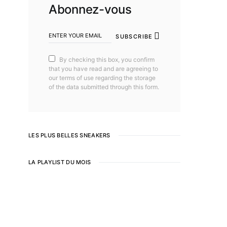
Abonnez-vous
SUBSCRIBE
By checking this box, you confirm
that you have read and are agreeing to
our terms of use regarding the storage
of the data submitted through this form.
LES PLUS BELLES SNEAKERS
LA PLAYLIST DU MOIS