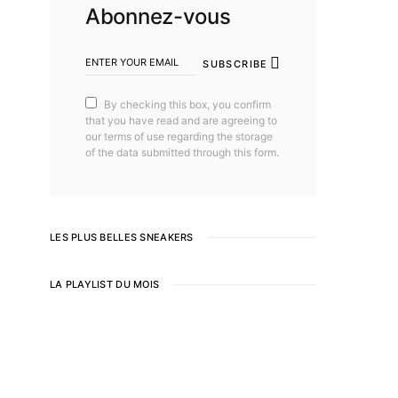
Abonnez-vous
SUBSCRIBE
By checking this box, you confirm
that you have read and are agreeing to
our terms of use regarding the storage
of the data submitted through this form.
LES PLUS BELLES SNEAKERS
LA PLAYLIST DU MOIS