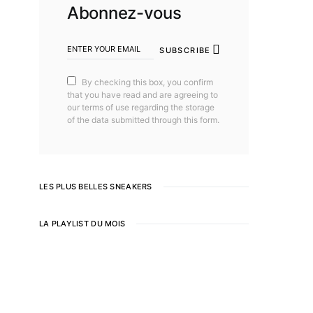
Abonnez-vous
SUBSCRIBE
By checking this box, you confirm
that you have read and are agreeing to
our terms of use regarding the storage
of the data submitted through this form.
LES PLUS BELLES SNEAKERS
LA PLAYLIST DU MOIS