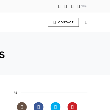
389
CONTACT
s
RS