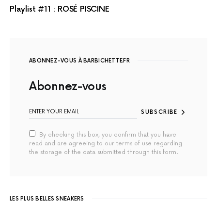
Playlist #11 : ROSÉ PISCINE
ABONNEZ-VOUS À BARBICHETTE.FR
Abonnez-vous
SUBSCRIBE
By checking this box, you confirm that you have
read and are agreeing to our terms of use regarding
the storage of the data submitted through this form.
LES PLUS BELLES SNEAKERS