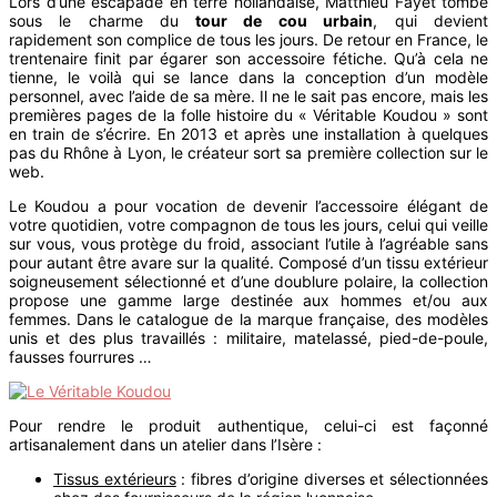
Lors d’une escapade en terre hollandaise, Matthieu Fayet tombe
sous le charme du
tour de cou urbain
, qui devient
rapidement son complice de tous les jours. De retour en France, le
trentenaire finit par égarer son accessoire fétiche. Qu’à cela ne
tienne, le voilà qui se lance dans la conception d’un modèle
personnel, avec l’aide de sa mère. Il ne le sait pas encore, mais les
premières pages de la folle histoire du « Véritable Koudou » sont
en train de s’écrire. En 2013 et après une installation à quelques
pas du Rhône à Lyon, le créateur sort sa première collection sur le
web.
Le Koudou a pour vocation de devenir l’accessoire élégant de
votre quotidien, votre compagnon de tous les jours, celui qui veille
sur vous, vous protège du froid, associant l’utile à l’agréable sans
pour autant être avare sur la qualité. Composé d’un tissu extérieur
soigneusement sélectionné et d’une doublure polaire, la collection
propose une gamme large destinée aux hommes et/ou aux
femmes. Dans le catalogue de la marque française, des modèles
unis et des plus travaillés : militaire, matelassé, pied-de-poule,
fausses fourrures …
Pour rendre le produit authentique, celui-ci est façonné
artisanalement dans un atelier dans l’Isère :
Tissus extérieurs
: fibres d’origine diverses et sélectionnées