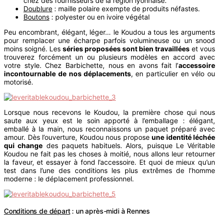
chez des fournisseurs de la région lyonnaise.
Doublure
: maille polaire exempte de produits néfastes.
Boutons
: polyester ou en ivoire végétal
Peu encombrant, élégant, léger… le Koudou a tous les arguments
pour remplacer une écharpe parfois volumineuse ou un snood
moins soigné. Les
séries proposées sont bien travaillées
et vous
trouverez forcément un ou plusieurs modèles en accord avec
votre style. Chez Barbichette, nous en avons fait l’
accessoire
incontournable de nos déplacements
,
en particulier en vélo ou
motorisé.
Lorsque nous recevons le Koudou, la première chose qui nous
saute aux yeux est le soin apporté à l’emballage : élégant,
emballé à la main, nous reconnaissons un paquet préparé avec
amour. Dès l’ouverture, Koudou nous propose
une identité léchée
qui change
des paquets habituels. Alors, puisque Le Véritable
Koudou ne fait pas les choses à moitié, nous allons leur retourner
la faveur, et essayer à fond l’accessoire. Et quoi de mieux qu’un
test dans l’une des conditions les plus extrêmes de l’homme
moderne : le déplacement professionnel.
Conditions de départ
: un après-midi à Rennes