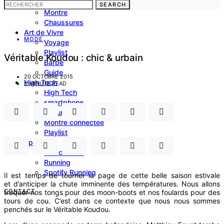
costume
SEARCH
Montre
Chaussures
Art de Vivre
MODE
Voyage
Playlist
Véritable Koudou : chic & urbain
Barbe
Guide
20 OCTOBRE 2015
High Tech
5 MINUTE READ
High Tech
smartphone
Voiture
Montre connectée
Playlist
Sport
Musculation
Running
Spotify Running
Il est temps de tourner la page de cette belle saison estivale
et d’anticiper la chute imminente des températures. Nous allons
CONTACT
troquer nos tongs pour des moon-boots et nos foulards pour des
tours de cou. C’est dans ce contexte que nous nous sommes
penchés sur le Véritable Koudou.