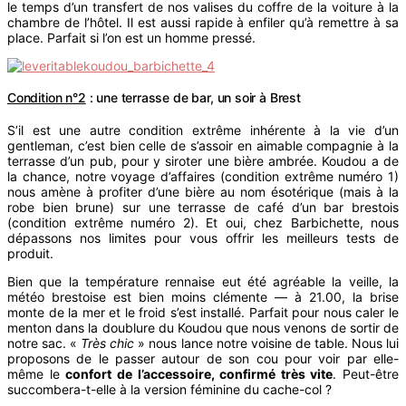
le temps d’un transfert de nos valises du coffre de la voiture à la
chambre de l’hôtel. Il est aussi rapide à enfiler qu’à remettre à sa
place. Parfait si l’on est un homme pressé.
Condition n°2
: une terrasse de bar, un soir à Brest
S’il est une autre condition extrême inhérente à la vie d’un
gentleman, c’est bien celle de s’assoir en aimable compagnie à la
terrasse d’un pub, pour y siroter une bière ambrée. Koudou a de
la chance, notre voyage d’affaires (condition extrême numéro 1)
nous amène à profiter d’une bière au nom ésotérique (mais à la
robe bien brune) sur une terrasse de café d’un bar brestois
(condition extrême numéro 2). Et oui, chez Barbichette, nous
dépassons nos limites pour vous offrir les meilleurs tests de
produit.
Bien que la température rennaise eut été agréable la veille, la
météo brestoise est bien moins clémente — à 21.00, la brise
monte de la mer et le froid s’est installé. Parfait pour nous caler le
menton dans la doublure du Koudou que nous venons de sortir de
notre sac. «
Très chic
» nous lance notre voisine de table. Nous lui
proposons de le passer autour de son cou pour voir par elle-
même le
confort de l’accessoire, confirmé très vite
. Peut-être
succombera-t-elle à la version féminine du cache-col ?