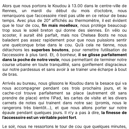
Alors que nous portons le Koudou à 13.00 dans le centre-ville de
Rennes, un mardi du début du mois d’octobre, nous
remarquons que l’accessoire n’est pas utile en ce retour de beau
temps. Avec plus de 20° affichés au thermomètre, il est évident
que le tour de cou,
fin mais moelleux
, nous protège beaucoup
trop sous le soleil breton qui donne des siennes. En vélo ou
scooter, il aurait été parfait, mais nos Chelsea Boots ne nous
baladent pas assez rapidement pour que nous puissions sentir
une quelconque brise dans le cou. Qu’à cela ne tienne, nous
détachons les
superbes boutons
, pour remettre l’utilisation de
l’accessoire à plus tard. Et, ô bonheur,
il se glisse parfaitement
dans la poche de notre veste
, nous permettant de terminer notre
course urbaine en toute tranquillité, sans gonflement disgracieux
sur notre pardessus et sans avoir à se trainer une écharpe à bout
de bras.
Arrivés au bureau, nous glissons le Koudou dans la besace qui va
nous accompagner pendant ces trois prochains jours, et le
cache-col trouve parfaitement sa place (autrement dit sans
prendre de place) entre l’iPad, les cartes de visite et les divers
carnets de notes qui trainent dans notre sac (promis, nous le
rangerons très bientôt…), et que nous allons porter sur notre
épaule pendant quelques jours. Il n’y a pas à dire,
la finesse de
l’accessoire est un véritable point fort
.
Le soir, nous ne ressortons le tour de cou que quelques minutes,