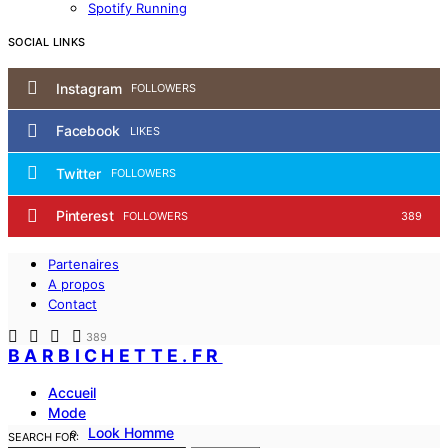
Spotify Running
SOCIAL LINKS
Instagram
FOLLOWERS
Facebook
LIKES
Twitter
FOLLOWERS
Pinterest
FOLLOWERS
389
Partenaires
A propos
Contact
389
BARBICHETTE.FR
Accueil
Mode
Look Homme
SEARCH FOR: